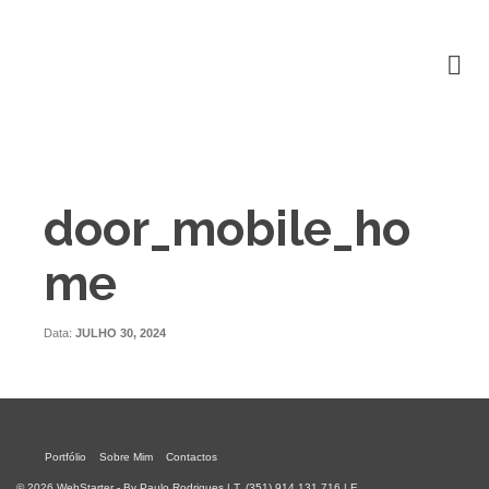
door_mobile_ho
me
Data:
JULHO 30, 2024
Portfólio
Sobre Mim
Contactos
© 2026 WebStarter - By Paulo Rodrigues | T. (351) 914 131 716 | E.