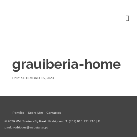
grauiberia-home
Data:
SETEMBRO 15, 2023
Portfólio
Sobre Mim
Contactos
© 2026 WebStarter - By Paulo Rodrigues | T. (351) 914 131 716 | E.
paulo.rodrigues@webstarter.pt