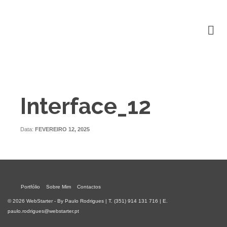
Interface_12
Data:
FEVEREIRO 12, 2025
Portfólio
Sobre Mim
Contactos
© 2026 WebStarter - By Paulo Rodrigues | T. (351) 914 131 716 | E.
paulo.rodrigues@webstarter.pt