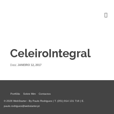
CeleiroIntegral
Data:
JANEIRO 12, 2017
Portfólio
Sobre Mim
Contactos
© 2026 WebStarter - By Paulo Rodrigues | T. (351) 914 131 716 | E.
paulo.rodrigues@webstarter.pt