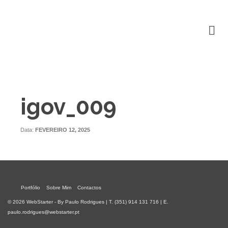
igov_009
Data:
FEVEREIRO 12, 2025
Portfólio
Sobre Mim
Contactos
© 2026 WebStarter - By Paulo Rodrigues | T. (351) 914 131 716 | E.
paulo.rodrigues@webstarter.pt