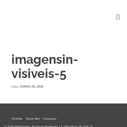
imagensin-
visiveis-5
Data:
JUNHO 25, 2026
Portfólio
Sobre Mim
Contactos
© 2026 WebStarter - By Paulo Rodrigues | T. (351) 914 131 716 | E.