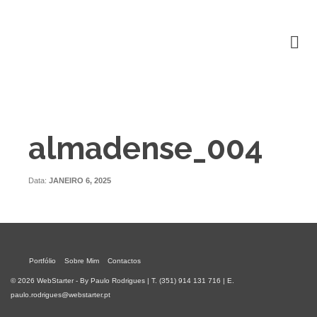
almadense_004
Data:
JANEIRO 6, 2025
Portfólio
Sobre Mim
Contactos
© 2026 WebStarter - By Paulo Rodrigues | T. (351) 914 131 716 | E.
paulo.rodrigues@webstarter.pt