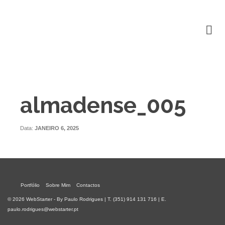
almadense_005
Data:
JANEIRO 6, 2025
Portfólio
Sobre Mim
Contactos
© 2026 WebStarter - By Paulo Rodrigues | T. (351) 914 131 716 | E.
paulo.rodrigues@webstarter.pt