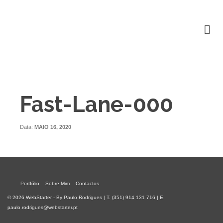
Fast-Lane-000
Data:
MAIO 16, 2020
Portfólio
Sobre Mim
Contactos
© 2026 WebStarter - By Paulo Rodrigues | T. (351) 914 131 716 | E.
paulo.rodrigues@webstarter.pt