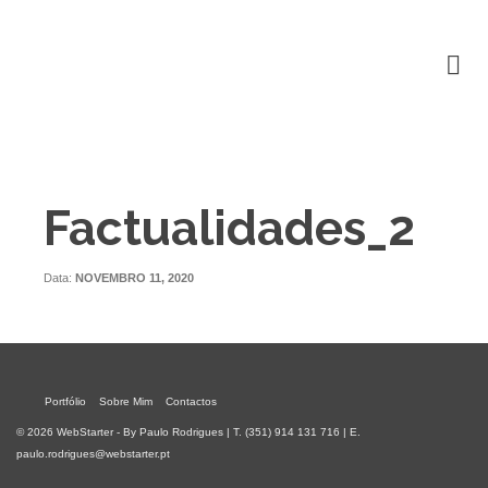
Factualidades_2
Data:
NOVEMBRO 11, 2020
Portfólio
Sobre Mim
Contactos
© 2026 WebStarter - By Paulo Rodrigues | T. (351) 914 131 716 | E.
paulo.rodrigues@webstarter.pt