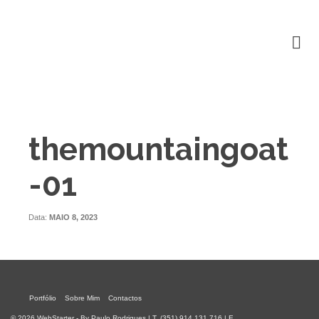
themountaingoat
-01
Data:
MAIO 8, 2023
Portfólio
Sobre Mim
Contactos
© 2026 WebStarter - By Paulo Rodrigues | T. (351) 914 131 716 | E.